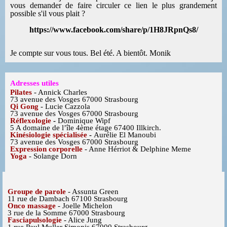
vous demander de faire circuler ce lien le plus grandement
possible s'il vous plait ?
https://www.facebook.com/share/p/1H8JRpnQs8/
Je compte sur vous tous.
Bel été.
A bientôt.
Monik
Adresses utiles
Pilates
- Annick Charles
73 avenue des Vosges 67000 Strasbourg
Qi Gong
- Lucie Cazzola
73 avenue des Vosges 67000 Strasbourg
Réflexologie
-
Dominique Wipf
5 A domaine de l’île 4ème étage 67400 Illkirch.
Kinésiologie spécialisée
-
Aurélie El Manoubi
73 avenue des Vosges 67000 Strasbourg
Expression corporelle
- Anne Hérriot & Delphine Meme
Yoga
- Solange Dorn
Groupe de parole
- Assunta Green
11 rue de Dambach 67100 Strasbourg
Onco massage
- Joelle Michelon
3 rue de la Somme 67000 Strasbourg
Fasciapulsologie
- Alice Jung