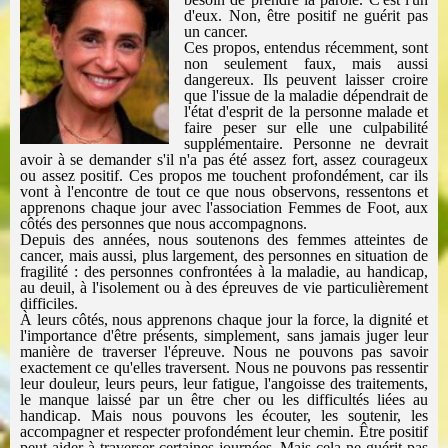
d'eux.
Non, être positif ne guérit pas
un cancer.
Ces propos, entendus récemment, sont
non seulement faux, mais aussi
dangereux. Ils peuvent laisser croire
que l'issue de la maladie dépendrait de
l'état d'esprit de la personne malade et
faire peser sur elle une culpabilité
supplémentaire. Personne ne devrait
avoir à se demander s'il n'a pas été assez fort, assez courageux
ou assez positif.
Ces propos me touchent profondément, car ils
vont à l'encontre de tout ce que nous observons, ressentons et
apprenons chaque jour avec l'association Femmes de Foot, aux
côtés des personnes que nous accompagnons.
Depuis des années, nous soutenons des femmes atteintes de
cancer, mais aussi, plus largement, des personnes en situation de
fragilité : des personnes confrontées à la maladie, au handicap,
au deuil, à l'isolement ou à des épreuves de vie particulièrement
difficiles.
À leurs côtés, nous apprenons chaque jour la force, la dignité et
l'importance d'être présents, simplement, sans jamais juger leur
manière de traverser l'épreuve.
Nous ne pouvons pas savoir
exactement ce qu'elles traversent. Nous ne pouvons pas ressentir
leur douleur, leurs peurs, leur fatigue, l'angoisse des traitements,
le manque laissé par un être cher ou les difficultés liées au
handicap. Mais nous pouvons les écouter, les soutenir, les
accompagner et respecter profondément leur chemin.
Être positif
peut aider à traverser certaines journées. Mais cela ne guérit pas