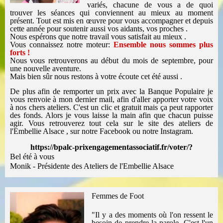
variés, chacune de vous a de quoi
trouver les séances qui conviennent au mieux au moment
présent.
Tout est mis en œuvre pour vous accompagner et depuis
cette année pour soutenir aussi vos aidants, vos proches .
Nous espérons que notre travail vous satisfait au mieux .
Vous connaissez notre moteur:
Ensemble nous sommes plus
forts !
Nous vous retrouverons au début du mois de septembre, pour
une nouvelle aventure.
Mais bien sûr nous restons à votre écoute cet été aussi .
De plus afin de remporter un prix avec la Banque Populaire je
vous renvoie à mon dernier mail, afin d'aller apporter votre voix
à nos chers ateliers. C'est un clic et gratuit mais ça peut rapporter
des fonds.
Alors je vous laisse la main afin que chacun puisse
agir.
Vous retrouverez tout cela sur le site des ateliers de
l'Embellie Alsace , sur notre
Facebook
ou notre Instagram.
https://bpalc-prixengagementassociatif.fr/voter/?
Bel été à vous
Monik -
Présidente des Ateliers de l'Embellie Alsace
Femmes de Foot
"Il y a des moments où l'on ressent le
besoin de prendre la parole. C'est l'un