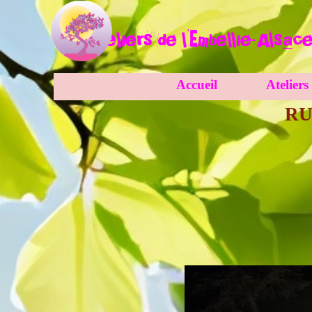
Aller au contenu
Ateliers
de l'Embellie-Alsac
Accueil
Ateliers
Sauter le menu
RU