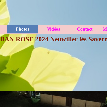
e
Photos
Vidéos
Contact
Mé
▼
▼
BAN ROSE 2024
Neuwiller lès Saver