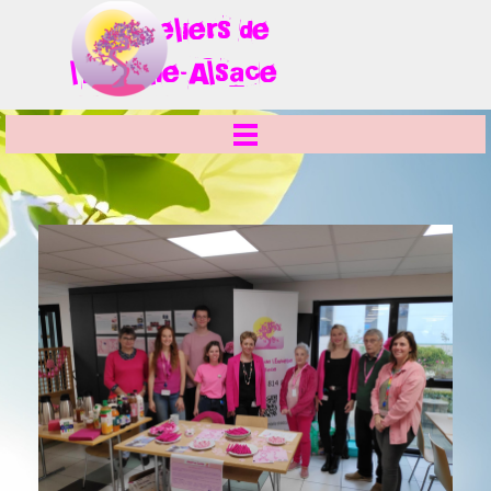
Aller au contenu
Ateliers
de
l'Embellie-Alsace
Sauter le menu