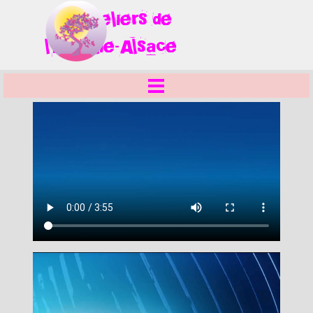
Aller au contenu
Ateliers
de
l'Embellie-Alsace
Sauter le menu