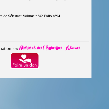
nce de Sélestat:: Volume n°42 Folio n°94.
Ateliers de l' Embellie - Alsace
ciation
des