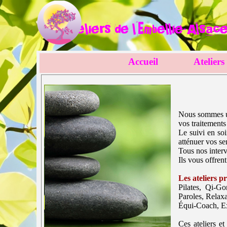
Aller au contenu
Ateliers
de l'Embellie-Alsac
Accueil
Ateliers
Sauter le menu
Nous sommes une
vos traitement
Le suivi en so
atténuer vos se
Tous nos interv
Ils vous offrent
Les ateliers p
Pilates, Qi-G
Paroles, Relaxa
Équi-Coach, Ex
Ces ateliers et