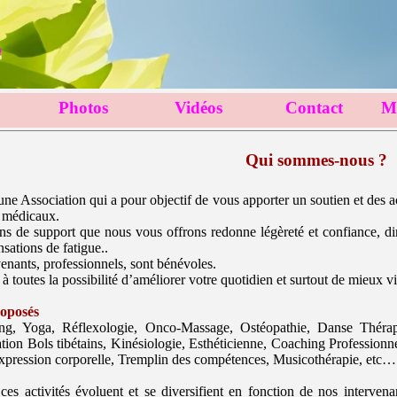
e
Photos
Vidéos
Contact
Mé
▼
▼
Qui sommes-nous ?
 Association qui a pour objectif de vous apporter un soutien et des ac
s médicaux.
ins de support que nous vous offrons redonne légèreté et confiance, d
nsations de fatigue..
enants, professionnels, sont bénévoles.
 à toutes la possibilité d’améliorer votre quotidien et surtout de mieux v
roposés
ong, Yoga, Réflexologie, Onco-Massage, Ostéopathie, Danse Thérap
tion Bols tibétains, Kinésiologie, Esthéticienne, Coaching Professionn
pression corporelle, Tremplin des compétences, Musicothérapie, etc…
 ces activités évoluent et se diversifient en fonction de nos interven